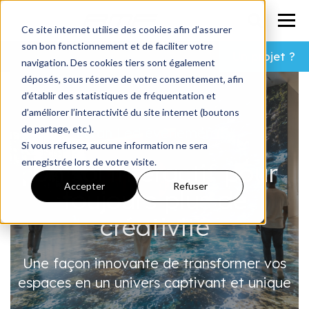
Ce site internet utilise des cookies afin d’assurer
son bon fonctionnement et de faciliter votre
Un projet ?
navigation. Des cookies tiers sont également
déposés, sous réserve de votre consentement, afin
d’établir des statistiques de fréquentation et
d’améliorer l’interactivité du site internet (boutons
de partage, etc.).
Écran Led évènementiel
Si vous refusez, aucune information ne sera
enregistrée lors de votre visite.
Un sol interactif pour
Accepter
Refuser
toujours plus de
créativité
Une façon innovante de transformer vos
espaces en un univers captivant et unique