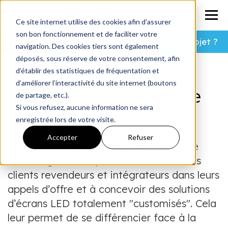
Ce site internet utilise des cookies afin d’assurer
son bon fonctionnement et de faciliter votre
Un projet ?
navigation. Des cookies tiers sont également
déposés, sous réserve de votre consentement, afin
d’établir des statistiques de fréquentation et
d’améliorer l’interactivité du site internet (boutons
Conseil & Ingénierie
de partage, etc.).
Si vous refusez, aucune information ne sera
enregistrée lors de votre visite.
Accepter
Refuser
Une des principales forces d’AMF réside
dans sa grande capacité à conseiller ses
clients revendeurs et intégrateurs dans leurs
appels d’offre et à concevoir des solutions
d’écrans LED totalement "customisés". Cela
leur permet de se différencier face à la