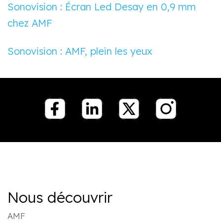
Sonovision : Écran Led Desay en 0,9 mm
chez AMF
Sonovision : AMF, plein les yeux
Nous découvrir
AMF