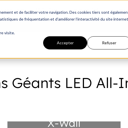
ations fixes
All-In-One
Évènementiel
Process
nnement et de faciliter votre navigation. Des cookies tiers sont égalemen
Montrer le sous-menu pour Inst
Montrer le sous-men
Montrer 
tistiques de fréquentation et d’améliorer l’interactivité du site interne
e visite.
Accepter
Refuser
s Géants LED All-
X-Wall