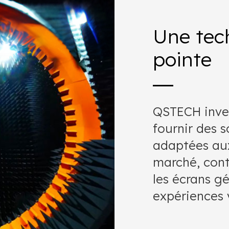
Une tec
pointe
QSTECH inves
fournir des 
adaptées au
marché, cont
les écrans g
expériences 