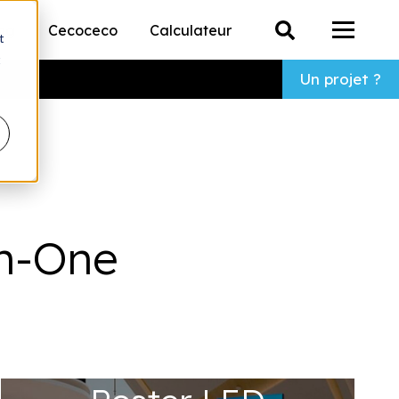
ing
Cecoceco
Calculateur
t
allations fixes
u pour All-In-One
le sous-menu pour Évènementiel
Montrer le sous-menu pour Processi
t
Un projet ?
In-One