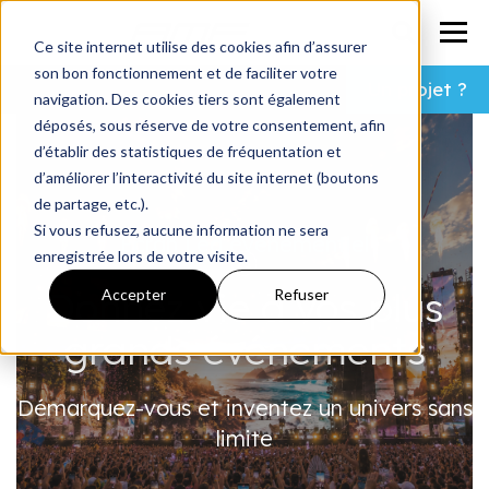
Ce site internet utilise des cookies afin d’assurer
son bon fonctionnement et de faciliter votre
Un projet ?
navigation. Des cookies tiers sont également
déposés, sous réserve de votre consentement, afin
d’établir des statistiques de fréquentation et
d’améliorer l’interactivité du site internet (boutons
de partage, etc.).
Si vous refusez, aucune information ne sera
Écran Led évènementiel
enregistrée lors de votre visite.
Donnez vie à vos plus
Accepter
Refuser
grands événements
Démarquez-vous et inventez un univers sans
limite